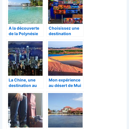
vacances
A la découverte
Choisissez une
de la Polynésie
destination
française (langue
inédite pour vos
et nourriture)
vacances !
La Chine, une
Mon expérience
destination au
au désert de Mui
multiple facettes
Ne au Vietnam