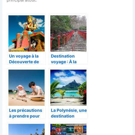
Un voyage à la
Destination
Découverte de
voyage : À la
Ladakh!
découverte du
Japon, pays du
soleil levant
Les précautions
La Polynésie, une
à prendre pour
destination
voyager avec les
paradisiaque
enfants
pour passer de
magnifiques