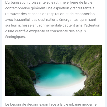
L'urbanisation croissante et le rythme effréné de la vie
contemporaine génèrent une aspiration grandissante à
retrouver des espaces de respiration et de reconnexion
avec l'essentiel. Les destinations émergentes qui misent
sur leur richesse environnementale captent ainsi l'attention
d'une clientèle exigeante et consciente des enjeux
écologiques.
Le besoin de déconnexion face à la vie urbaine moderne