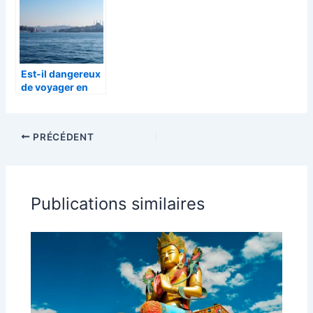
couverture
cœur du voyage
optimale
Est-il dangereux
de voyager en
Turquie en ce
moment ? (Mise
à jour de sécurité
PRÉCÉDENT
2023) –
Assistance
Démarches : tout
savoir avant de
partir
Publications similaires