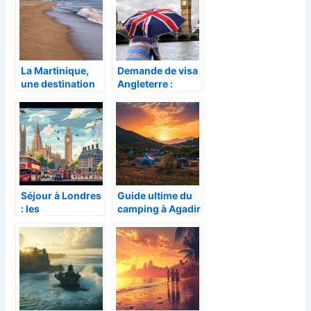
La Martinique,
Demande de visa
une destination
Angleterre :
pour des
quelles
vacances de
démarches
rêves
suivre pour
voyager en toute
sérénité
Séjour à Londres
Guide ultime du
: les
camping à Agadir
incontournables
au Maroc :
de la capitale
conseils et spots
britannique
incontournables