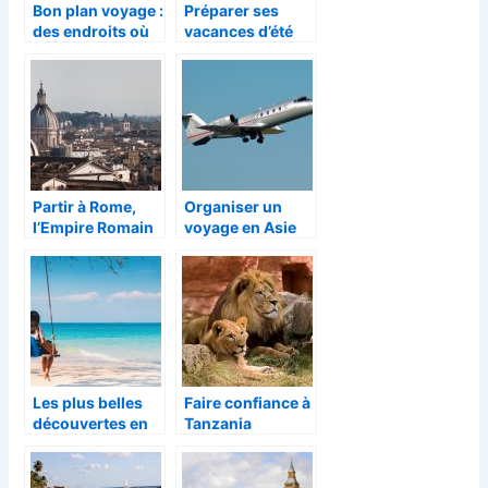
Bon plan voyage :
Préparer ses
des endroits où
vacances d’été
aller en avril
Partir à Rome,
Organiser un
l’Empire Romain
voyage en Asie
Les plus belles
Faire confiance à
découvertes en
Tanzania
Asie
Specialist pour
organiser son
safari