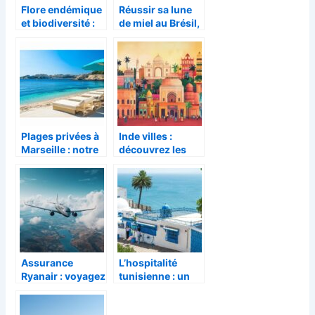
Flore endémique
Réussir sa lune
et biodiversité :
de miel au Brésil,
exploration
nos conseils
autour du Temple
pour choisir le
Tabanan
meilleur mois
entre juin et
septembre
Plages privées à
Inde villes :
Marseille : notre
découvrez les
sélection des
incontournables
établissements
de votre périple
les plus luxueux
culinaire a
Calcutta
Assurance
L’hospitalité
Ryanair : voyagez
tunisienne : un
en toute sérénité
accueil
avec une
authentique au