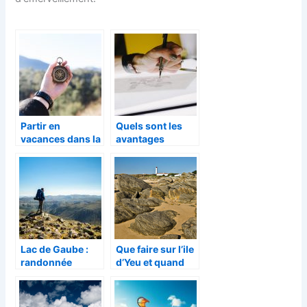
Partir en
Quels sont les
vacances dans la
avantages
nature, comment
d’apprendre à
s’organiser
dessiner ?
Lac de Gaube :
Que faire sur l’ile
randonnée
d’Yeu et quand
auprès de
s’y rendre ?
Cauterets