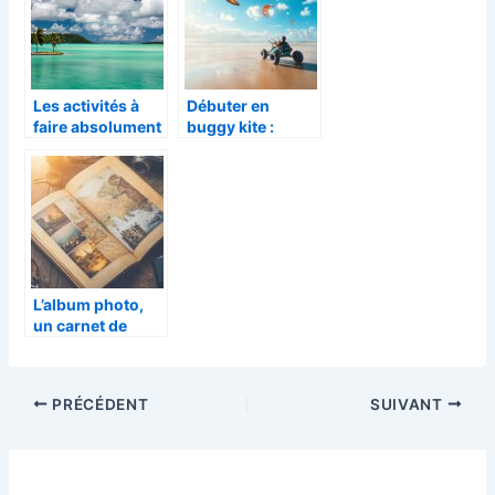
Les activités à
Débuter en
faire absolument
buggy kite :
à Bora Bora
découvrez les
spots naturels
préservés pour
votre
apprentissage
L’album photo,
un carnet de
route visuel à
conserver
précieusement
PRÉCÉDENT
SUIVANT