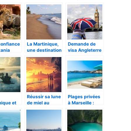
ts où
n avril
confiance
La Martinique,
Demande de
zania
une destination
visa Angleterre
list pour
pour des
: quelles
ser son
vacances de
démarches
rêves
suivre pour
voyager en
toute sérénité
Réussir sa lune
Plages privées
ique et
de miel au
à Marseille :
ersité :
Brésil, nos
notre sélection
ation
conseils pour
des
r du
choisir le
établissements
e
meilleur mois
les plus