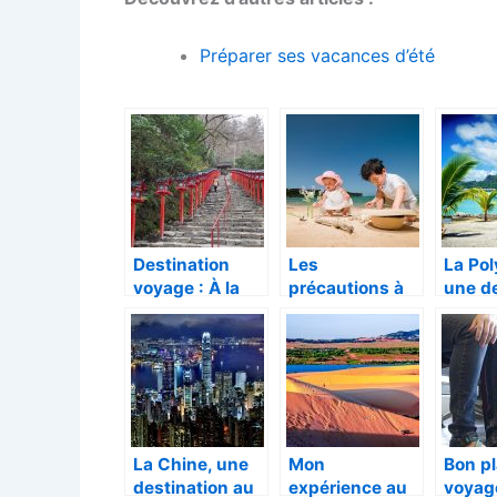
Préparer ses vacances d’été
Destination
Les
La Pol
voyage : À la
précautions à
une de
découverte du
prendre pour
parad
Japon, pays du
voyager avec
pour 
soleil levant
les enfants
magni
vacan
La Chine, une
Mon
Bon p
destination au
expérience au
voyage