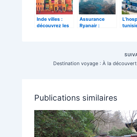
incontournable
Taban
s
Inde villes :
Assurance
L’hosp
découvrez les
Ryanair :
tunisi
incontournable
voyagez en
accuei
s de votre
toute sérénité
authe
périple
avec une
cœur 
culinaire a
couverture
voyag
SUIV
Calcutta
optimale
Publications similaires