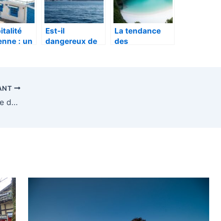
an
entre juin et
luxueux
septembre
italité
Est-il
La tendance
enne : un
dangereux de
des
l
voyager en
destinations de
ntique au
Turquie en ce
voyage ou de
du
moment ?
vacances
e
(Mise à jour de
confirme
ANT
sécurité 2023)
l’attrait pour les
Destination voyage : À la découverte du Japon, pays du soleil levant
– Assistance
décors naturels
Démarches :
époustouflants
tout savoir
avant de partir