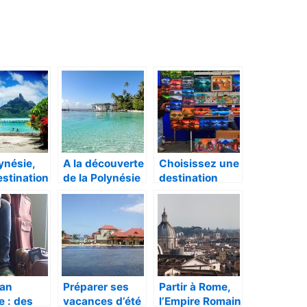
ynésie,
A la découverte
Choisissez une
stination
de la Polynésie
destination
isiaque
française
inédite pour
passer de
(langue et
vos vacances !
fiques
nourriture)
ces
lan
Préparer ses
Partir à Rome,
 : des
vacances d’été
l’Empire Romain