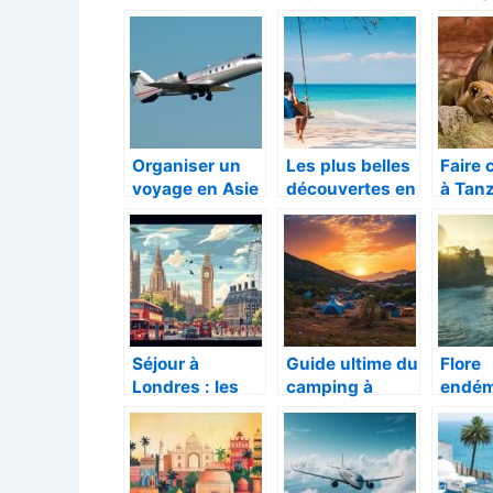
multiple
désert de Mui
endroi
facettes
Ne au Vietnam
aller e
Organiser un
Les plus belles
Faire 
voyage en Asie
découvertes en
à Tan
Asie
Specia
organi
safari
Séjour à
Guide ultime du
Flore
Londres : les
camping à
endém
incontournable
Agadir au
biodiv
s de la capitale
Maroc :
explor
britannique
conseils et
autou
spots
Templ