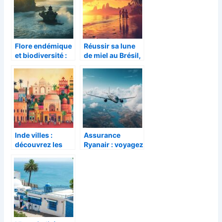
Flore endémique
Réussir sa lune
et biodiversité :
de miel au Brésil,
exploration
nos conseils
autour du Temple
pour choisir le
Tabanan
meilleur mois
entre juin et
septembre
Inde villes :
Assurance
découvrez les
Ryanair : voyagez
incontournables
en toute sérénité
de votre périple
avec une
culinaire a
couverture
Calcutta
optimale