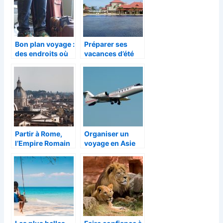
Bon plan voyage :
Préparer ses
des endroits où
vacances d’été
aller en avril
Partir à Rome,
Organiser un
l’Empire Romain
voyage en Asie