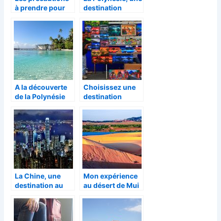
à prendre pour
destination
voyager avec les
paradisiaque
enfants
pour passer de
magnifiques
vacances
A la découverte
Choisissez une
de la Polynésie
destination
française (langue
inédite pour vos
et nourriture)
vacances !
La Chine, une
Mon expérience
destination au
au désert de Mui
multiple facettes
Ne au Vietnam