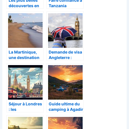
Les plus belles
Faire confiance à
découvertes en
Tanzania
Asie
Specialist pour
organiser son
safari
La Martinique,
Demande de visa
une destination
Angleterre :
pour des
quelles
vacances de
démarches
rêves
suivre pour
voyager en toute
sérénité
Séjour à Londres
Guide ultime du
: les
camping à Agadir
incontournables
au Maroc :
de la capitale
conseils et spots
britannique
incontournables