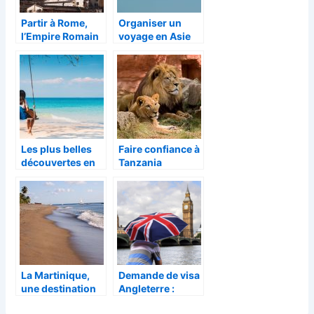
Partir à Rome,
Organiser un
l’Empire Romain
voyage en Asie
Les plus belles
Faire confiance à
découvertes en
Tanzania
Asie
Specialist pour
organiser son
safari
La Martinique,
Demande de visa
une destination
Angleterre :
pour des
quelles