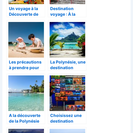
Un voyage à la
Destination
Découverte de
voyage : À la
Ladakh!
découverte du
Japon, pays du
soleil levant
Les précautions
La Polynésie, une
à prendre pour
destination
voyager avec les
paradisiaque
enfants
pour passer de
magnifiques
vacances
A la découverte
Choisissez une
de la Polynésie
destination
française (langue
inédite pour vos
et nourriture)
vacances !