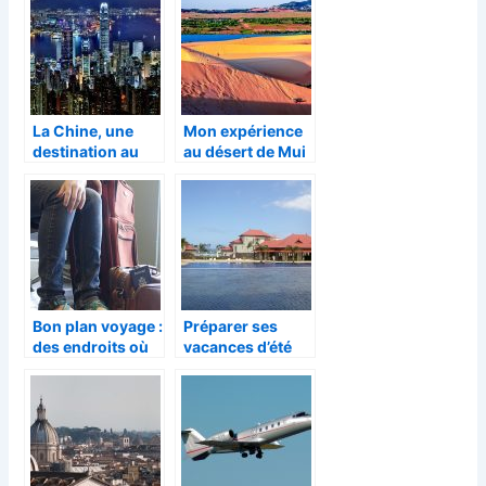
La Chine, une
Mon expérience
destination au
au désert de Mui
multiple facettes
Ne au Vietnam
Bon plan voyage :
Préparer ses
des endroits où
vacances d’été
aller en avril