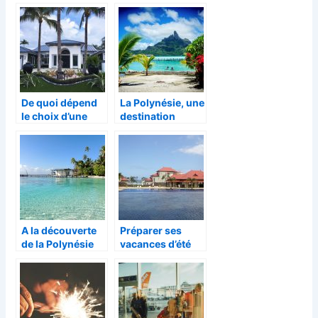
De quoi dépend
La Polynésie, une
le choix d’une
destination
villa de vacances
paradisiaque
en Corse ?
pour passer de
magnifiques
vacances
A la découverte
Préparer ses
de la Polynésie
vacances d’été
française (langue
et nourriture)