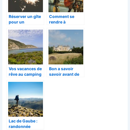
Réserver un gîte
Comment se
pour un
rendre à
enterrement de
l’aéroport
vie de Jeune fille
Vos vacances de
Bon a savoir
rêve au camping
savoir avant de
Dolce Vita
visiter la region
de la Nouvelle-
Aquitaine
Lac de Gaube :
randonnée