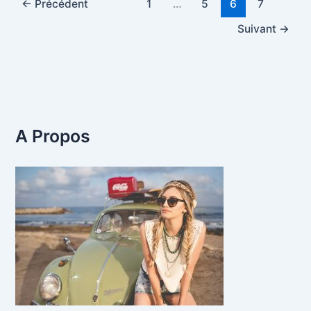
←
Précédent
1
…
5
6
7
Suivant
→
A Propos