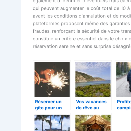
également d'identifier d'éventuels frais cac
qui peuvent augmenter le coût total de 10 
avant les conditions d'annulation et de modif
plateformes proposent même des garanties 
fraudes, renforçant la sécurité de votre tran
constitue un critère essentiel dans le choi
réservation sereine et sans surprise désagré
Réserver un
Vos vacances
Profit
gîte pour un
de rêve au
campi
enterrement de
camping Dolce
son ch
vie de Jeune
Vita
Quelq
fille
consei