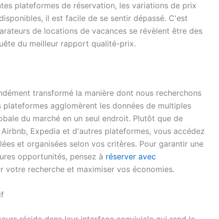
es plateformes de réservation, les variations de prix
isponibles, il est facile de se sentir dépassé. C'est
rateurs de locations de vacances se révèlent être des
uête du meilleur rapport qualité-prix.
ndément transformé la manière dont nous recherchons
s plateformes agglomèrent les données de multiples
globale du marché en un seul endroit. Plutôt que de
 Airbnb, Expedia et d'autres plateformes, vous accédez
lées et organisées selon vos critères. Pour garantir une
eures opportunités, pensez à
réserver avec
ier votre recherche et maximiser vos économies.
if
urs réside dans leur interface conviviale qui rend le