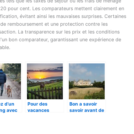
hés tels que les taxes de séjour ou les frais de ménage
à 20 pour cent. Les comparateurs mettent clairement en
ication, évitant ainsi les mauvaises surprises. Certaines
de remboursement et une protection contre les
saction. La transparence sur les prix et les conditions
x d'un bon comparateur, garantissant une expérience de
able.
ez d’un
Pour des
Bon a savoir
ng avec
vacances
savoir avant de
ien :
authentiques:
visiter la region
ues
voyager en
de la Nouvelle-
ls
camping
Aquitaine